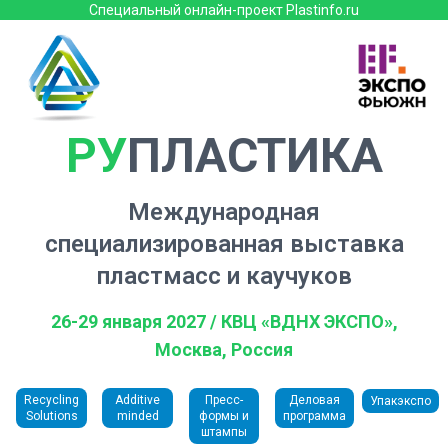
Специальный онлайн-проект Plastinfo.ru
РУ
ПЛАСТИКА
Международная
специализированная выставка
пластмасс и каучуков
26-29 января 2027 / КВЦ «ВДНХ ЭКСПО»,
Москва, Россия
Recycling
Additive
Пресс-
Деловая
Упакэкспо
Solutions
minded
формы и
программа
штампы